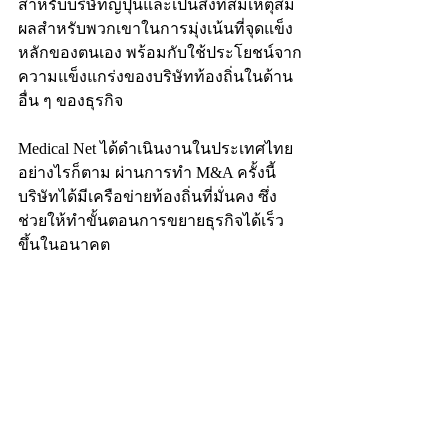
สำหรับบริษัทญี่ปุ่นและเป็นสิ่งที่สมเหตุสม
ผลสำหรับพวกเขาในการมุ่งเน้นที่จุดแข็ง
หลักของตนเอง พร้อมกับใช้ประโยชน์จาก
ความแข็งแกร่งของบริษัทท้องถิ่นในด้าน
อื่น ๆ ของธุรกิจ
Medical Net ได้ดำเนินงานในประเทศไทย 
อย่างไรก็ตาม ผ่านการทำ M&A ครั้งนี้ 
บริษัทได้มีเครือข่ายท้องถิ่นที่มั่นคง ซึ่ง
ช่วยให้ทำขั้นตอนการขยายธุรกิจได้เร็ว
ขึ้นในอนาคต
กรณีที่ 4: TIS ซื้อ MFEC, บริษัทไอทีใน
ประเทศไทย, ผ่าน TOB (ประกาศเดือน
ตุลาคม 2563)
[ภาพรวม] 